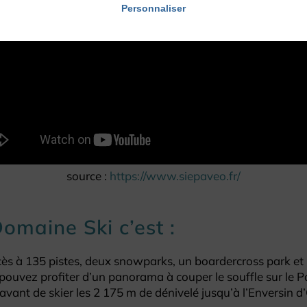
Personnaliser
source :
https://www.siepaveo.fr/
omaine Ski c’est :
 à 135 pistes, deux snowparks, un boardercross park et u
pouvez profiter d’un panorama à couper le souffle sur le Pa
 avant de skier les 2 175 m de dénivelé jusqu’à l’Enversin 