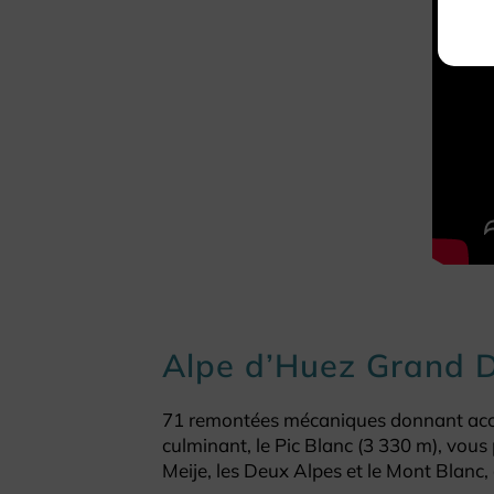
Alpe d’Huez Grand D
71 remontées mécaniques donnant accès
culminant, le Pic Blanc (3 330 m), vous 
Meije, les Deux Alpes et le Mont Blanc,