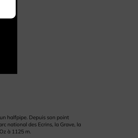
n halfpipe. Depuis son point
rc national des Ecrins, la Grave, la
d’Oz à 1125 m.