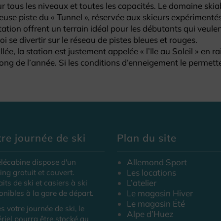
 tous les niveaux et toutes les capacités. Le domaine skiabl
euse piste du « Tunnel », réservée aux skieurs expérimenté
ation offrent un terrain idéal pour les débutants qui veule
i se divertir sur le réseau de pistes bleues et rouges.
ée, la station est justement appelée « l’Ile au Soleil » en
 long de l’année. Si les conditions d’enneigement le permet
re journée de ski
Plan du site
Allemond Sport
élécabine dispose d'un
Les locations
ing gratuit et couvert.
L’atelier
aits de ski et casiers à ski
Le magasin Hiver
onibles à la gare de départ.
Le magasin Été
s votre journée de ski, le
Alpe d’Huez
riel pourra être stocké au