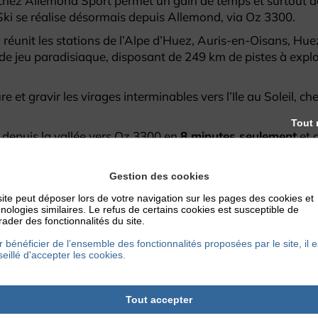
chez Allemond Sport permet un gain de temps et surtout de
ki se réalise désormais depuis Allemond, via Oz 3300.
réunit les stations de l’Alpe d’Huez, Auris-en-Oisans, Hu
e jeu paradisiaque, disposant de 249 km de pistes à explore
iture et gravir les virages interminables vers l’Ile au Soleil
Tout 
 depuis la vallée vers Oz 3300 en
8 minutes seulement
et 
Gestion des cookies
Louer votre matériel
ite peut déposer lors de votre navigation sur les pages des cookies et
nologies similaires. Le refus de certains cookies est susceptible de
ader des fonctionnalités du site.
, ascenseur valléen vers Oz 33
 bénéficier de l’ensemble des fonctionnalités proposées par le site, il e
eillé d'accepter les cookies.
Tout accepter