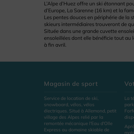
L’Alpe d’Huez offre un ski étonnant pour
d’Europe, La Sarenne (16 km) et la fam
Les pentes douces en périphérie de la st
skieurs intermédiaires trouveront de quo
Située dans une grande cuvette ensoleill
ensoleillées dont elle bénéficie tout au
à fin avril.
Magasin de sport
Vot
Service de location de ski,
La t
snowboard, vélos, vélos
park
électriques. Situé à Allemond, petit
Forf
village des Alpes relié par la
disp
remontée mécanique l'Eau d'Olle
Aprè
Express au domaine skiable de
maté