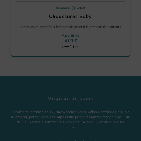
Chaussures
Enfant
Chaussures Baby
La chaussure adaptée à la morphologie et à la pratique des enfants !
À partir de
4.00 €
pour 1 jour
Magasin de sport
Service de location de ski, snowboard, vélos, vélos électriques. Situé à
Allemond, petit village des Alpes relié par la remontée mécanique l'Eau
d'Olle Express au domaine skiable de l'Alpe d'Huez en quelques
minutes.