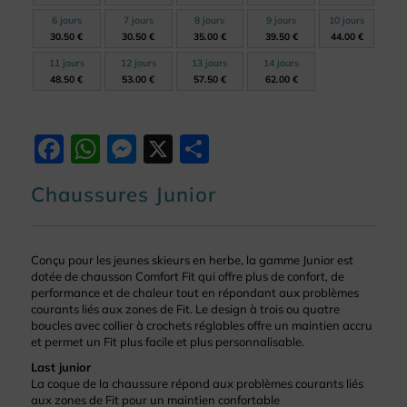
6 jours
7 jours
8 jours
9 jours
10 jours
30.50 €
30.50 €
35.00 €
39.50 €
44.00 €
11 jours
12 jours
13 jours
14 jours
48.50 €
53.00 €
57.50 €
62.00 €
Facebook
WhatsApp
Messenger
X
Partager
Chaussures Junior
Conçu pour les jeunes skieurs en herbe, la gamme Junior est
dotée de chausson Comfort Fit qui offre plus de confort, de
performance et de chaleur tout en répondant aux problèmes
courants liés aux zones de Fit. Le design à trois ou quatre
boucles avec collier à crochets réglables offre un maintien accru
et permet un Fit plus facile et plus personnalisable.
Last junior
La coque de la chaussure répond aux problèmes courants liés
aux zones de Fit pour un maintien confortable