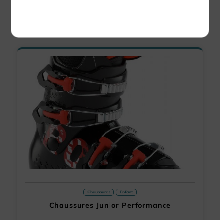
À partir de
7.00 €
Politique de confidentialité
pour 1 jour
Chaussures
Enfant
Chaussures Junior Performance