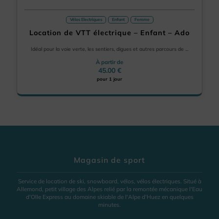
Vélos Electriques
Enfant
Femme
Location de VTT électrique – Enfant – Ado
Idéal pour la voie verte, les sentiers, digues et autres parcours de ...
À partir de
45.00 €
pour 1 jour
Magasin de sport
Service de location de ski, snowboard, vélos, vélos électriques. Situé à
Allemond, petit village des Alpes relié par la remontée mécanique l'Eau
d'Olle Express au domaine skiable de l'Alpe d'Huez en quelques
minutes.