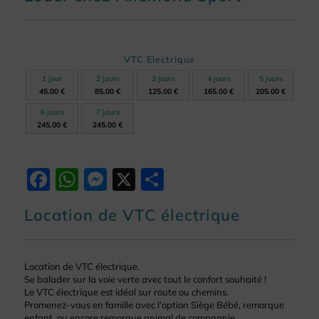
VTC Electrique
1 jour
2 jours
3 jours
4 jours
5 jours
45.00 €
85.00 €
125.00 €
165.00 €
205.00 €
6 jours
7 jours
245.00 €
245.00 €
Facebook
WhatsApp
Messenger
X
Partager
Location de VTC électrique
Location de VTC électrique.
Se balader sur la voie verte avec tout le confort souhaité !
Le VTC électrique est idéal sur route ou chemins.
Promenez-vous en famille avec l’option Siège Bébé, remorque
enfant, ou encore remorque animal de compagnie.