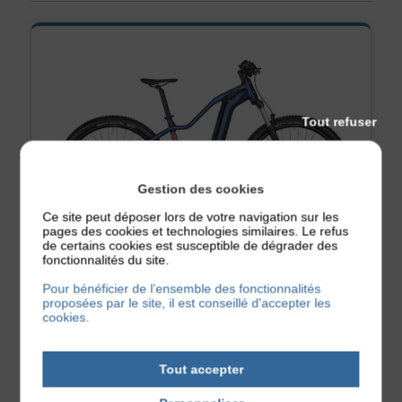
Tout refuser
Gestion des cookies
Ce site peut déposer lors de votre navigation sur les
pages des cookies et technologies similaires. Le refus
de certains cookies est susceptible de dégrader des
fonctionnalités du site.
Pour bénéficier de l’ensemble des fonctionnalités
Vélos Electriques
Femme
proposées par le site, il est conseillé d'accepter les
Location de VTT électrique – 750 Wh –
cookies.
Cross-Country – Femme
Nos Cross-Country sont des vélos polyvalents adaptés à une variété de
...
Tout accepter
À partir de