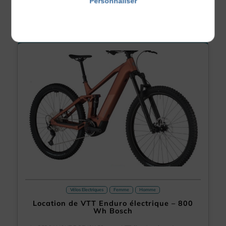
Personnaliser
54.00 €
pour 1 jour
Politique de confidentialité
Vélos Electriques
Femme
Homme
Location de VTT Enduro électrique – 800
Wh Bosch