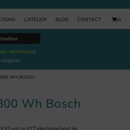
ATIONS
L’ATELIER
BLOG
CONTACT
(0)
tualiser
jour minimum
)
n magasin.
– 800 WH BOSCH
– 800 Wh Bosch
S est un VTT électrique haut de