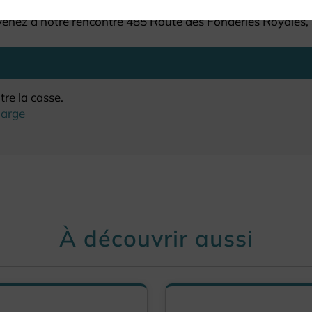
venez à notre rencontre 485 Route des Fonderies Royales
re la casse.
harge
À découvrir aussi