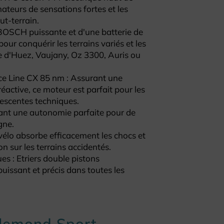
teurs de sensations fortes et les
ut-terrain.
BOSCH puissante et d'une batterie de
our conquérir les terrains variés et les
pe d'Huez, Vaujany, Oz 3300, Auris ou
e Line CX 85 nm : Assurant une
active, ce moteur est parfait pour les
escentes techniques.
rant une autonomie parfaite pour de
gne.
vélo absorbe efficacement les chocs et
on sur les terrains accidentés.
es : Etriers double pistons
uissant et précis dans toutes les
llemond Sport