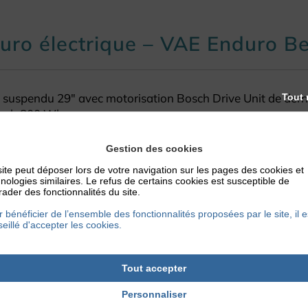
er
duro électrique – VAE Enduro
 suspendu 29″ avec motorisation Bosch Drive Unit de derni
Tout 
osch 800 Wh.
c 150 mm de débattement
ec 150 mm de débattement
Gestion des cookies
ite peut déposer lors de votre navigation sur les pages des cookies et
formance Line CX puissant – Batterie 800 Wh
nologies similaires. Le refus de certains cookies est susceptible de
nts de Shimano
ader des fonctionnalités du site.
 bénéficier de l’ensemble des fonctionnalités proposées par le site, il e
eillé d'accepter les cookies.
Bike Oisans
Tout accepter
Personnaliser