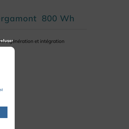
 Bergamont 800 Wh
ère génération et intégration
refuser
st