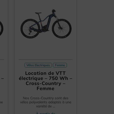
Vélos Electriques
Femme
Location de VTT
 –
électrique – 750 Wh –
Cross-Country –
Femme
Nos Cross-Country sont des
ne
vélos polyvalents adaptés à une
variété de ...
À partir de