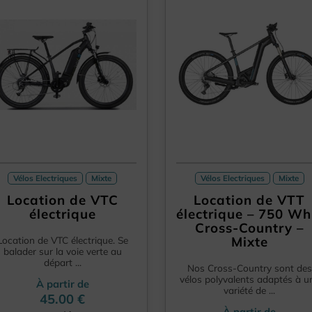
Vélos Electriques
Mixte
Vélos Electriques
Mixte
Location de VTC
Location de VTT
électrique
électrique – 750 Wh
Cross-Country –
Mixte
Location de VTC électrique. Se
balader sur la voie verte au
départ ...
Nos Cross-Country sont des
vélos polyvalents adaptés à u
À partir de
variété de ...
45.00 €
À partir de