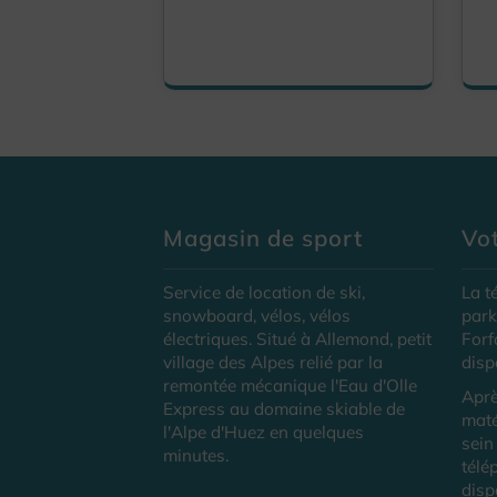
Magasin de sport
Vot
Service de location de ski,
La t
snowboard, vélos, vélos
park
électriques. Situé à Allemond, petit
Forf
village des Alpes relié par la
disp
remontée mécanique l'Eau d'Olle
Aprè
Express au domaine skiable de
maté
l'Alpe d'Huez en quelques
sein
minutes.
télé
disp