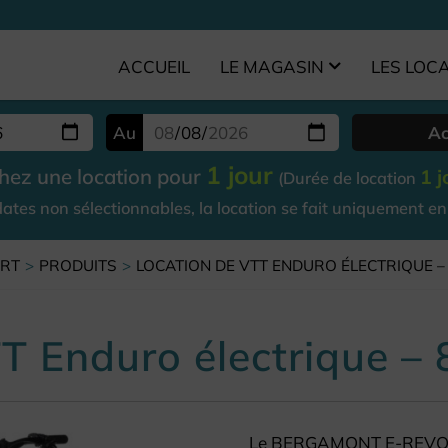
ACCUEIL
LE MAGASIN
LES LOC
Au
Ac
1 jour
hez une location pour
1 
(Durée de location
dates non sélectionnables, la location se fait uniquement e
ORT
PRODUITS
LOCATION DE VTT ENDURO ÉLECTRIQUE 
T Enduro électrique 
Le BERGAMONT E-REVOX F