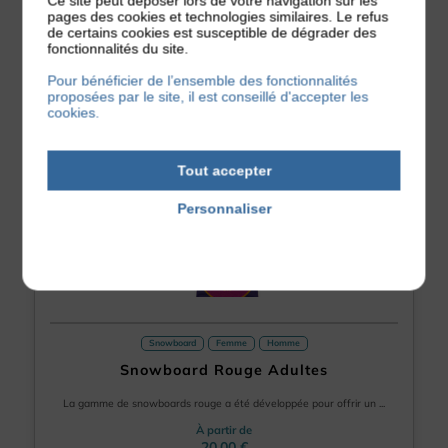
Ce site peut déposer lors de votre navigation sur les
pages des cookies et technologies similaires. Le refus
de certains cookies est susceptible de dégrader des
fonctionnalités du site.
Pour bénéficier de l’ensemble des fonctionnalités
proposées par le site, il est conseillé d'accepter les
cookies.
Tout accepter
Personnaliser
Politique de confidentialité
Snowboard
Femme
Homme
Snowboard Rouge Adultes
La gamme de snowboards rouge a été développée pour offrir un ...
À partir de
20.00 €