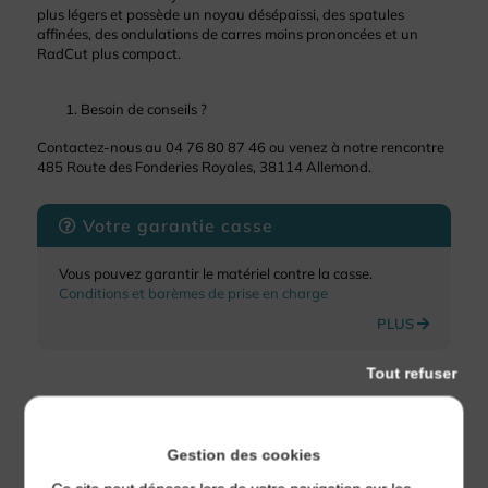
plus légers et possède un noyau désépaissi, des spatules
affinées, des ondulations de carres moins prononcées et un
RadCut plus compact.
Besoin de conseils ?
Contactez-nous au 04 76 80 87 46 ou venez à notre rencontre
485 Route des Fonderies Royales, 38114 Allemond.
Votre garantie casse
Vous pouvez garantir le matériel contre la casse.
Conditions et barèmes de prise en charge
PLUS
Tout refuser
Gestion des cookies
À découvrir aussi